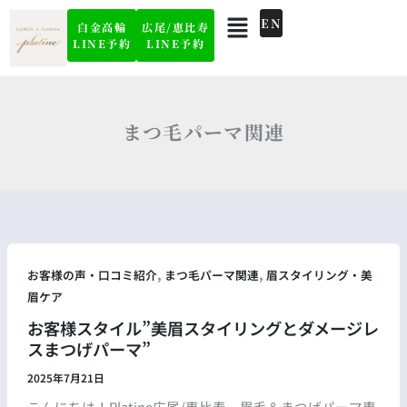
内
メ
EN
白金高輪
広尾/恵比寿
容
ニ
LINE予約
LINE予約
を
ュ
ー
ス
キ
ッ
まつ毛パーマ関連
プ
,
,
お客様の声・口コミ紹介
まつ毛パーマ関連
眉スタイリング・美
眉ケア
お客様スタイル”美眉スタイリングとダメージレ
スまつげパーマ”
2025年7月21日
こんにちは！Platine広尾/恵比寿 眉毛＆まつげパーマ専