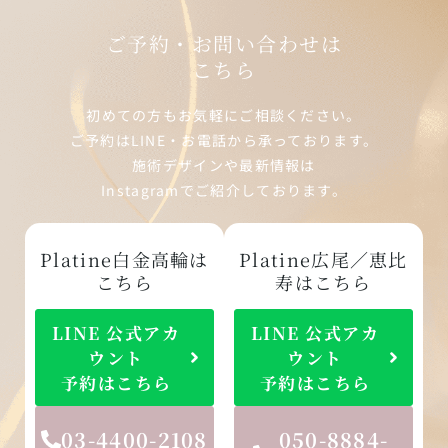
ご予約・お問い合わせは
こちら
初めての方もお気軽にご相談ください。
ご予約はLINE・お電話から承っております。
施術デザインや最新情報は
Instagramでご紹介しております。
Platine白金高輪は
Platine広尾／恵比
こちら
寿はこちら
LINE 公式アカ
LINE 公式アカ
ウント
ウント
予約はこちら
予約はこちら
03-4400-2108
050-8884-